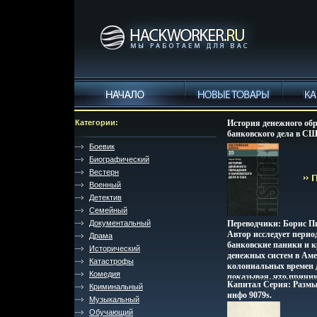
Категории:
История денежного об
банковского дела в С
инфо 9076s.
Боевик
Биографический
Вестерн
Военный
Детектив
Семейный
Документальный
Переводчики: Борис П
Автор исследует пери
Драма
банковские паники и 
Исторический
денежных систем в Аме
Катастрофы
колониальных времен 
Комедия
показывая, что причи
Капитал Серия: Разм
Криминальный
всебштцшх крупных э
инфо 9079s.
катастроф в американ
Музыкальный
является систематичес
Обучающий