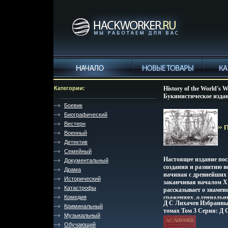
Категории:
History of the World's 
Букинистическое изда
Хорошая Издательство:
Боевик
2001 г Суперобложка, 4
Биографический
85361-486-6 Цветные 
Вестерн
836t.
Военный
Детектив
Семейный
Настоящее издание по
Документальный
создания и развитию в
Драма
начиная с древнейших 
Исторический
заканчивая началом X
Катастрофы
рассказывает о знамен
Комедия
сражениях, о гениальн
Д С Лихачев Избранны
инженерахбштпй и кон
Криминальный
томах Том 3 Серия: Д 
многообразии и специф
Музыкальный
Избранные работы в т
подробно описывает о
Обучающий
1528t.