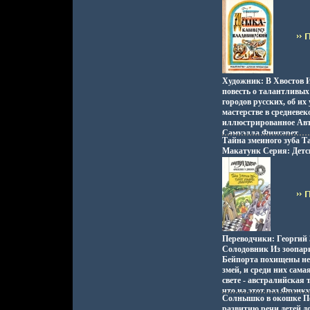
Хорошая Издательство
Книга адресована пят
литература Москва, 19
цель - дополнить и угл
переплет, 160 стр Тира
учащихся, полученные
Формат: 70x100/16 (~1
истории.
иллюстрации инфо 529
Художник: В Хвостов 
повесть о талантливых
городов русских, об их
мастерстве в средневек
иллюстрированное Ав
Самуэлла Фингарет.
Тайна змеиного зуба Т
Макатунк Серия: Детс
5413t.
Переводчики: Георгий
Солодовник Из зоопар
Бейпорта похищены не
змей, и среди них сама
свете - австралийская 
что на этот раз Фрэн
Солнышко в окошке По
Харди предстоит срази
развитию речи детей 