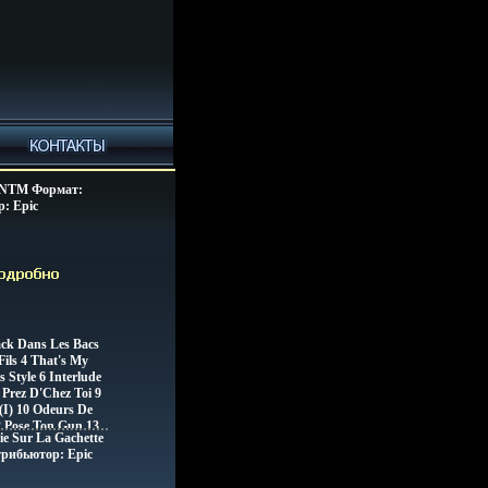
 NTM Формат:
: Epic
Характеристики
Альбом:
о 5101z.
ck Dans Les Bacs
Fils 4 That's My
s Style 6 Interlude
 Prez D'Chez Toi 9
I) 10 Odeurs De
12 Pose Ton Gun 13
e Sur La Gachette
 La (II) 15
рибьютор: Epic
 Outro
Характеристики
 NTM".
Альбом: