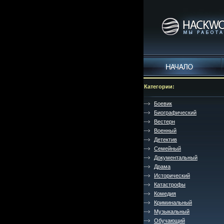
Категории:
Боевик
Биографический
Вестерн
Военный
Детектив
Семейный
Документальный
Драма
Исторический
Катастрофы
Комедия
Криминальный
Музыкальный
Обучающий