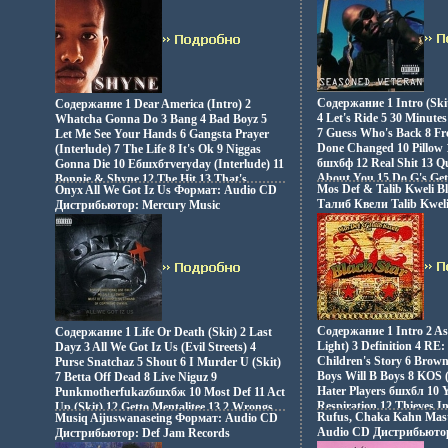
аудионосителей 1996 г 
Импортное издание инфо 5106z.
Импортное издание инф
Содержание 1 Intro (Skit
Содержание 1 Dear America (Intro) 2
4 Let's Ride 5 30 Minutes
Whatcha Gonna Do 3 Bang 4 Bad Boyz 5
7 Guess Who's Back 8 Fr
Let Me See Your Hands 6 Gangsta Prayer
Done Changed 10 Pillow
(Interlude) 7 The Life 8 It's Ok 9 Niggas
бшхбф 12 Real Shit 13 Qu
Gonna Die 10 Eбшхбтveryday (Interlude) 11
About You 15 Do G's Ge
Bonnie & Shyne 12 The Hit 13 That's
Mos Def & Talib Kweli Bl
Onyx All We Got Iz Us Формат: Audio CD
16 Touch Myself (Remix
Gangsta 14 Spend Some Cheese 15 Get Out
Талиб Квели Talib Kweli
Дистрибьютор: Mercury Music
Richie Rich.
16 Commission Исполнитель Shyne.
Лицензионные товары Характеристики
аудионосителей 2006 г Альбом:
Импортное издание инфо 5108z.
Содержание 1 Intro 2 As
Содержание 1 Life Or Death (Skit) 2 Last
Light) 3 Definition 4 RE: 
Dayz 3 All We Got Iz Us (Evil Streets) 4
Children's Story 6 Brow
Purse Snatchaz 5 Shout 6 I Murder U (Skit)
Boys Will B Boys 8 KOS 
7 Betta Off Dead 8 Live Niguz 9
Hater Players бшхбл 10 
Punkmotherfukazбшхбж 10 Most Def 11 Act
Respiration 12 Thieves I
Up (Skit) 12 Getto Mentalitee 13 2 Wrongs
Rufus, Chaka Kahn Mas
Musiq Aijuswanaseing Формат: Audio CD
Twice Inna Lifetime Ис
14 Maintain (Skit) 15 Walk In New York
Audio CD Дистрибьютор
Дистрибьютор: Def Jam Records
Mos Def Талиб Квели Tal
Исполнитель Onyx Яннив Голдфарб.
Inc Лицензионные тов