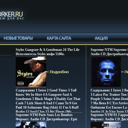
Styles Gangster & A Gentleman 24 The Life
Supreme NTM Supreme
Исполнитель Styles инфо 5100z.
Audio CD Дистрибьютор
Лицензионные товары 
аудионосителей 1998 г 
Импортное издание инф
Содержание 1 Intro 2 Good Times 3 Yall
Содержание 1 Intro 2 Ba
Know We In Here 4 A Gangster And A
3 Laisse Pas Trainer Ton 
Gentlemen 5 Black Magic 6 Daddy Get That
People 5 Seine-Saint-Deni
Cash 7 Lick Shots 8 And I Came To 9 Get
7 Ma Benz 8 C'Est Arrive
Paid 10 Asбшхвоs Bag (Skit) 11 I'm A Ruff
Onбшхвп Est Encore La (
Ryder 12 Soul Clap 13 We Thugs (My
Soufre 11 Je Vise Juste 
Supreme NTM Paris Sous Les Bombes
Supreme NTM 93 J'appui
Niggas) 14 Styles 15 Barbershop (Skit) 16
Respire 14 On Est Encore
Формат: Audio CD Дистрибьютор: Epic
Формат: Audio CD Дист
Listen 17 Niggas Flippin (Skit) 18 Yall Don't
Hardcore Sur Le Beat 16
Лицензионные товары Характеристики
Лицензионные товары 
Wanna Fuck 19 Shit Done Changed (Skit)
Исполнитель "Supreme
аудионосителей 1996 г Альбом:
аудионосителей 1993 г 