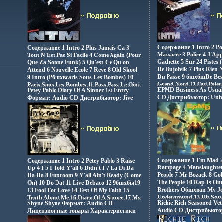
20 Nobody Believes Me 21 Dedication
Импортное издание инфо 5102z.
Импортное издание инф
вжяуг(Skit) 22 My Brother 23 Outro 24 The
Life Исполнитель Styles.
Содержание 1 Intro 2 P
Содержание 1 Intro 2 Plus Jamais Ca 3
Massacre 3 Police 4 J'Ap
Tout N'Est Pas Si Facile 4 Come Again (Pour
Gachette 5 Sur 24 Pistes 
Que Za Sonne Funk) 5 Qu'est-Ce Qu'on
De Bujolvik 7 Plus Rien 
Attend 6 Nouvelle Ecole 7 Reve 8 Old Skool
Du Passe 9 бшхбщDe Best
9 Intro (Pбшхвсaris Sous Les Bombes) 10
Grand Nord 11 Qui Paier
Paris Sous Les Bombes 11 Pass Pass Le Oinj
EPMD Business As Usua
Petey Pablo Diary Of A Sinner 1st Entry
Juste Pour Le Fun 13 Da
12 Qui Paiera Les Degats? (Remix DJ Clyde)
CD Дистрибьютор: Univ
Формат: Audio CD Дистрибьютор: Jive
Ntmeo Radio 15 Revoluti
13 Sista B (Intermede) 14 Est-Ce La Vie Ou
Лицензионные товары 
Лицензионные товары Характеристики
C'est, Clair, Pt 2 17 Nouv
Moi 15 Fievre 16 Popopop II 17 Outro 18
аудионосителей 2006 г 
аудионосителей 2004 г Альбом:
Исполнитель "Supreme
Come Again 2 19 Affirmative Actionвжяуй
Импортное издание инф
Импортное издание инфо 5104z.
Исполнитель "Supreme NTM".
Содержание 1 I'm Mad 2
Содержание 1 Intro 2 Petey Pablo 3 Raise
Rampage 4 Manslaughter
Up 4 I 5 I Told Y'all 6 Didn't I 7 La Di Da
People 7 Mr Bozack 8 Gol
Da Da 8 Funroom 9 Y'all Ain't Ready (Come
The People 10 Rap Is Out
On) 10 Do Dat 11 Live Debaco 12 9бшхбы19
Brothers Oбшхваn My Jo
13 Fool For Love 14 Test Of My Faith 15
Underground 13 Hit Squ
Truth About Me 16 Diary Of A Sinner 17 My
Richie Rich Seasoned Ve
Shyne Shyne Формат: Audio CD
Piano Исполнитель "E
Testimonoy 18 Raise Up (All Cities Remix)
Audio CD Дистрибьютор
Лицензионные товары Характеристики
Исполнитель Пети Пабло Petey Pablo.
Лицензионные товары 
аудионосителей 2006 г Альбом: