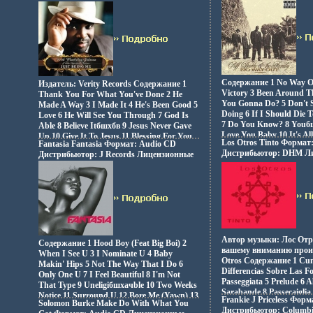
Лицензионные товары 
Характеристики аудионосителей 2006 г
аудионосителей 2006 г 
Альбом: Импортное издание инфо 5114z.
Импортное издание инфо
Содержание 1 No Way Ou
Издатель: Verity Records Содержание 1
Victory 3 Been Around 
Thank You For What You've Done 2 He
You Gonna Do? 5 Don't 
Made A Way 3 I Made It 4 He's Been Good 5
Doing 6 If I Should Die T
Love 6 He Will See You Through 7 God Is
7 Do You Know? 8 Youбш
Able 8 Believe Itбшхбв 9 Jesus Never Gave
Love You Baby 10 It's Al
Up 10 Give It To Jesus 11 Blessing For You
Los Otros Tinto Формат
Fantasia Fantasia Формат: Audio CD
Benjamins (Remix) 11 Pai
12 Alright 13 Help Me To Stay Saved
Дистрибьютор: DHM Л
Дистрибьютор: J Records Лицензионные
End? 13 I Got The Power
Исполнитель Кэйс Вондербой Джонсон
товары Характеристики
товары Характеристики аудионосителей
Senorita 16 I'll Be Missi
Keith Wonderboy Johnson.
2002 г Альбом: Импорт
2006 г Альбом: Импортное издание инфо
Nobody Hold Me Down И
5117z.
5116z.
Daddy Sean 'Puffy' Comb
Автор музыки: Лос Отр
Содержание 1 Hood Boy (Feat Big Boi) 2
вашему вниманию прои
When I See U 3 I Nominate U 4 Baby
Otros Содержание 1 Cu
Makin' Hips 5 Not The Way That I Do 6
Differencias Sobre Las Fo
Only One U 7 I Feel Beautiful 8 I'm Not
Passeggiata 5 Prelude 6
That Type 9 Uneligiбшхачble 10 Two Weeks
Sarabande 8 Passecaiglia
Notice 11 Surround U 12 Bore Me (Yawn) 13
Frankie J Priceless Фор
Jota 11 Arpeggiata 12 Toc
Solomon Burke Make Do With What You
Sunshine 14 Bump What Ya Friends Say
Дистрибьютор: Columb