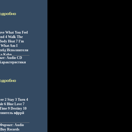
сителей 2006 г
ние инфо 5111z.
ve What You Feel
und 4 Walk The
Body Heat 7 I'm
8 What Am I
бшхбд Исполнители
a Kahn.
рмат: Audio CD
Характеристики
Альбом:
 5113z.
er 2 Stay 3 Turn 4
le 6 Blue Love 7
Time 9 Destiny 10
олнитель вфррй
 Формат: Audio
Boy Records