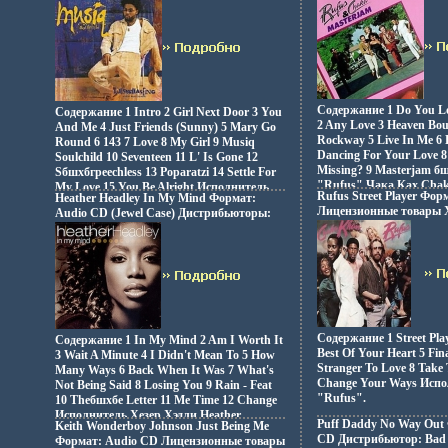
Лицензионные товары Характеристики
Характеристики аудионо
аудионосителей 2006 г Альбом:
Альбом: Импортное изда
Импортное издание инфо 5110z.
Содержание 1 Do You Lo
Содержание 1 Intro 2 Girl Next Door 3 You
2 Any Love 3 Heaven Bo
And Me 4 Just Friends (Sunny) 5 Mary Go
Rockway 5 Live In Me 6 
Round 6 143 7 Love 8 My Girl 9 Musiq
Dancing For Your Love 
Soulchild 10 Seventeen 11 L' Is Gone 12
Missing? 9 Masterjam 
Sбшхбгpeechless 13 Poparatzi 14 Settle For
"Rufus" Чака Ках Chak
My Love 15 You Be Alright Исполнитель
Rufus Street Player Фо
Heather Headley In My Mind Формат:
Musiq.
Лицензионные товары 
Audio CD (Jewel Case) Дистрибьюторы:
аудионосителей 2006 г 
RCA, SONY BMG Германия
Импортное издание инфо
Лицензионные товары Характеристики
аудионосителей 2005 г Сборник:
Импортное издание инфо 5112z.
Содержание 1 Street Play
Содержание 1 In My Mind 2 Am I Worth It
Best Of Your Heart 5 Fina
3 Wait A Minute 4 I Didn't Mean To 5 How
Stranger To Love 8 Take 
Many Ways 6 Back When It Was 7 What's
Change Your Ways Исп
Not Being Said 8 Losing You 9 Rain - Feat
"Rufus".
10 Theбшхбе Letter 11 Me Time 12 Change
Исполнитель Хезер Хэдли Heather
Puff Daddy No Way Out
Keith Wonderboy Johnson Just Being Me
Headley.
CD Дистрибьютор: Bad 
Формат: Audio CD Лицензионные товары