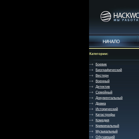
Категории:
Боевик
Биографический
Вестерн
Военный
Детектив
Семейный
Документальный
Драма
Исторический
Катастрофы
Комедия
Криминальный
Музыкальный
Обучающий