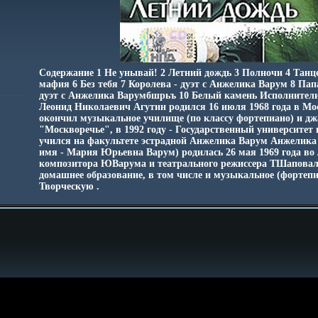
Содержание 1 Не унывай! 2 Летний дождь 3 Полночи 4 Танц
мафия 6 Без тебя 7 Королева - дуэт с Анжелика Варум 8 Пап
дуэт с Анжелика Варумбшрьъ 10 Белый камень Исполнител
Леонид Николаевич Агутин родился 16 июля 1968 года в Мос
окончил музыкальное училище (по классу фортепиано) и д
"Москворечье", в 1992 году - Государственный университет
учился на факультете эстрадной Анжелика Варум Анжелика
имя - Мария Юрьевна Варум) родилась 26 мая 1969 года во 
композитора ЮВарума и театрального режиссера ТШапова
домашнее образование, в том числе и музыкальное (фортепи
Творческую .