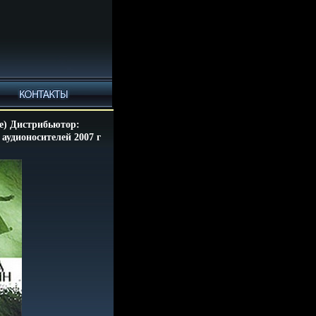
e) Дистрибьютор:
аудионосителей 2007 г