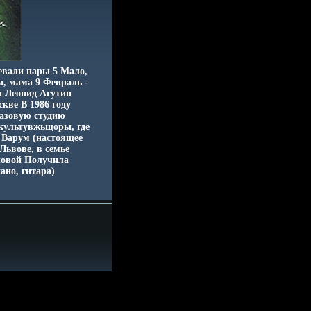
евали пары 5 Мало,
а, мама 9 Февраль -
и Леонид Агутин
кве В 1986 году
жазовую студию
 культувжьщоры, где
 Варум (настоящее
Львове, в семье
ловой Получила
ано, гитара)