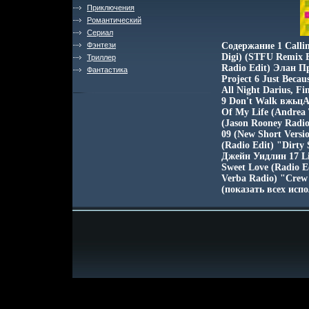
Приключения
Романтический
Сериал
Фэнтези
Содержание 1 Callin
Digi) (STFU Remix 
Триллер
Radio Edit) Элан П
Фантастика
Project 6 Just Beca
All Night Darius, F
9 Don't Walk вжьц
Of My Life (Andrea 
(Jason Rooney Radio
09 (New Short Versi
(Radio Edit) "Dirty
Джейн Уидлин 17 Li
Sweet Love (Radio E
Verba Radio) "Crew
(показать всех исп