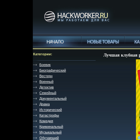
Категории:
Лучшая клубная р
Боевик
Биографический
Вестерн
Военный
Детектив
Семейный
Документальный
Драма
Исторический
Катастрофы
Комедия
Криминальный
Музыкальный
Обучающий