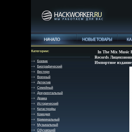
Категории:
In The Mix Music
Records Лицензионн
Боевик
Импортное издание
Биографический
Вестерн
Военный
Детектив
Семейный
Документальный
Драма
Исторический
Катастрофы
Комедия
Криминальный
Музыкальный
Обучающий