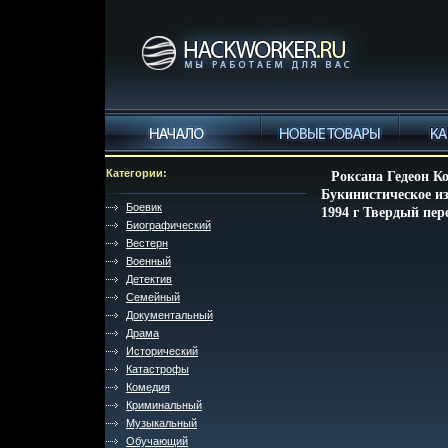
Категории:
Роксана Гедеон К
Букинистическое и
Боевик
1994 г Твердый пере
Биографический
Вестерн
Военный
Детектив
Семейный
Документальный
Драма
Исторический
Катастрофы
Комедия
Криминальный
Музыкальный
Обучающий