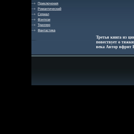
Приключения
Романтический
Сериал
Фэнтези
Триллер
Фантастика
Третья книга из ц
повествует о тяжк
века Автор вфрнт Р