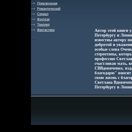
Приключения
Романтический
Сериал
Фэнтези
Триллер
Фантастика
Автор этой книги у
Петербургу и Лени
известны автору п
добротой и уважен
особые слова Очень
стереотипы, котор
профессию Светла
счастливая мать, 
СВВдовиченко, изда
благодарю" вносит 
свою жизнь с благ
Светлана Вдовичен
Петербургу и Ленин