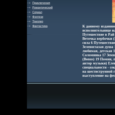
Приключения
Романтический
Сериал
Фэнтези
Триллер
Фантастика
К данному изданию 
исполнительнице н
Путешествие в Рай
Веточка вербочки (
сила 6 Путешествие
Зеленоглазая душа 
любимая, детская 1
Соломинка 17 Земно
(Bonus) 19 Помни, 
автор музыки) Елен
специальности - се
на шестиструнной г
выступление на фес