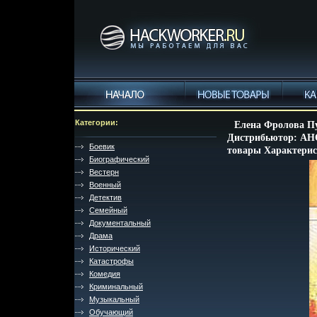
Категории:
Елена Фролова Пу
Дистрибьютор: АНО
Боевик
товары Характерист
Биографический
Вестерн
Военный
Детектив
Семейный
Документальный
Драма
Исторический
Катастрофы
Комедия
Криминальный
Музыкальный
Обучающий