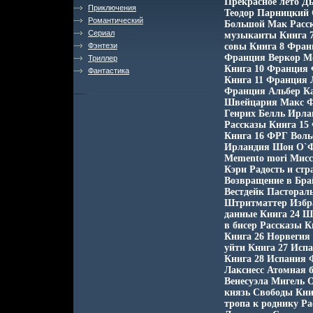
Прекрасное лето Д
Приключения
Теодор Парницкий
Романтический
Большой Мак Расск
Сериал
музыканты Книга 7
Фэнтези
совы Книга 8 Фран
Франция Веркор М
Триллер
Книга 10 Франция
Фантастика
Книга 11 Франция 
Франция Альбер Ка
Швейцария Макс Ф
Генрих Белль Ирла
Рассказы Книга 15
Книга 16 ФРГ Воль
Ирландия Шон О`Ф
Memento mori Мисс
Кэри Радость и ст
Возвращение в Бра
Вестдейк Пастораль
Штритматтер Избра
данные Книга 24 Ш
в бисер Рассказы 
Книга 26 Норвегия
уйти Книга 27 Исп
Книга 28 Испания 
Лакснесс Атомная 
Венесуэла Мигель О
князь Свободы Кни
тропа к роднику Р