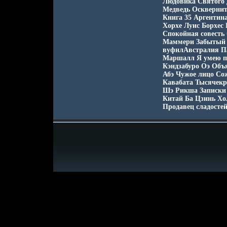
Людовика Святого
Медведь Осквернит
Книга 35 Аргентин
Хорхе Луис Борхес
Спокойная совесть
Маммери Забытый х
вуфнлАвстралия Па
Маршалл Я умею пр
Кэндзабуро Оэ Объ
Абэ Чужое лицо Со
Кавабата Тысячекр
Шэ Рикша Записки 
Китай Ба Цзинь Хо
Продавец сладостей