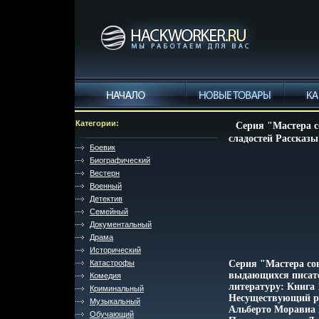
Категории:
Серия "Мастера с
сладостей Рассказы
Боевик
Биографический
Вестерн
Военный
Детектив
Семейный
Документальный
Драма
Исторический
Катастрофы
Серия "Мастера со
выдающихся писате
Комедия
литературу: Книга
Криминальный
Несуществующий ры
Музыкальный
Альберто Моравиа 
Обучающий