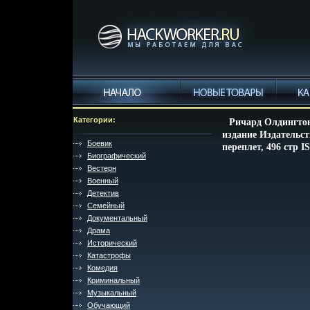
Категории:
Ричард Олдингтон
издание Издательст
Боевик
переплет, 496 стр I
Биографический
Вестерн
Военный
Детектив
Семейный
Документальный
Драма
Исторический
Катастрофы
Комедия
Криминальный
Музыкальный
Обучающий