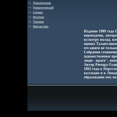
Приключения
Романтический
Сериал
Фэнтези
Триллер
Фантастика
Издание 1989 года 
переводчик, литера
культуру вклад, к
оценке Талантливос
его книги не толь
Собрании сочинени
художественные пр
люди - враги", пов
Автор Ричард Олди
1892 года в Портс
колледже и в Лондо
образование ему по