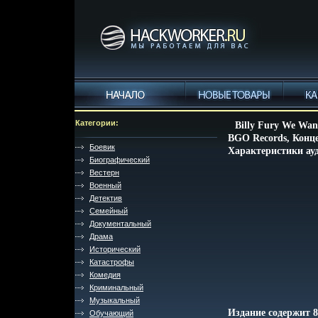
Категории:
Billy Fury We Wan
BGO Records, Конц
Боевик
Характеристики ауд
Биографический
Вестерн
Военный
Детектив
Семейный
Документальный
Драма
Исторический
Катастрофы
Комедия
Криминальный
Музыкальный
Издание содержит 
Обучающий