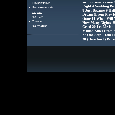
английском языке Со
Приключения
Right 4 Wedding Bel
Романтический
8 Just Because 9 Ha
Сериал
Dream (From Play It
Фэнтези
Gone 14 When Will 
Триллер
How Many Nights, H
Фантастика
Cried 20 Let Me Kno
Million Miles From 
27 One Step From H
30 (Here Am I) Bro