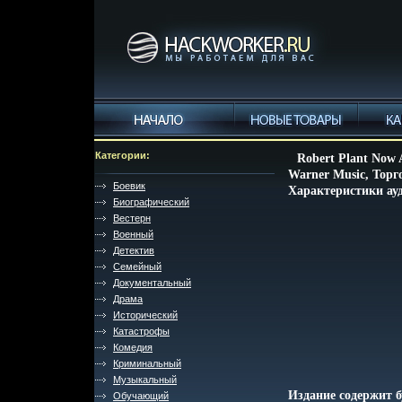
Категории:
Robert Plant Now
Warner Music, Тор
Боевик
Характеристики ауд
Биографический
Вестерн
Военный
Детектив
Семейный
Документальный
Драма
Исторический
Катастрофы
Комедия
Криминальный
Музыкальный
Издание содержит 
Обучающий