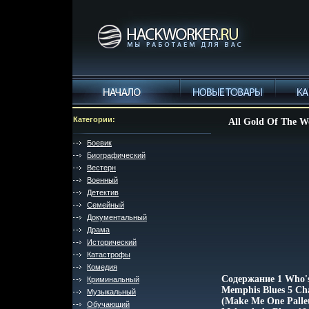
Категории:
All Gold Of The W
Боевик
Биографический
Вестерн
Военный
Детектив
Семейный
Документальный
Драма
Исторический
Катастрофы
Комедия
Содержание 1 Who's 
Криминальный
Memphis Blues 5 Cha
Музыкальный
(Make Me One Pallet
Обучающий