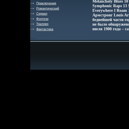
Melancholy Blues 10
Приключения
Symphonic Raps 13 S
Романтический
Everywhere I Roam
Сериал
Армстронг Louis A
Фэнтези
беднейшей части гор
Триллер
не было обнаружено
июля 1900 года – с
Фантастика