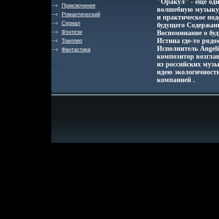
"Оракул" - еще од
Приключения
волшебную музыку,
Романтический
и практическое под
Сериал
будущего Содержани
Фэнтези
Воспоминание о бу
Истина где-то рядо
Триллер
Исполнитель Angeli
Фантастика
композитор возгла
из российских муз
идею экологичност
компанией .