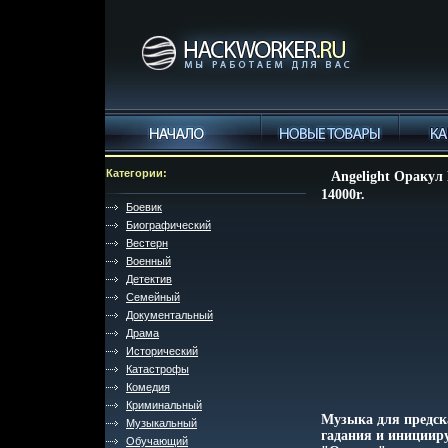
Категории:
Angelight Оракул
14000r.
Боевик
Биографический
Вестерн
Военный
Детектив
Семейный
Документальный
Драма
Исторический
Катастрофы
Комедия
Криминальный
Музыка для предска
Музыкальный
гадания и инициир
Обучающий