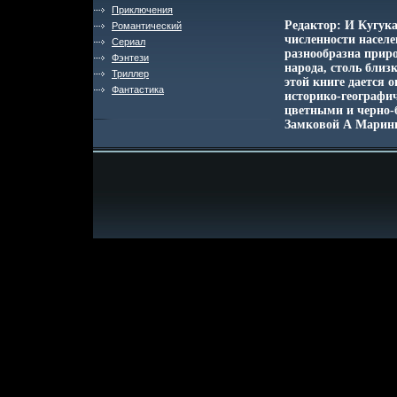
Приключения
Редактор: И Кугук
Романтический
численности насел
Сериал
разнообразна прир
Фэнтези
народа, столь близ
Триллер
этой книге дается 
Фантастика
историко-географи
цветными и черно-
Замковой А Марини