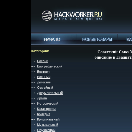
Категории:
Советский Союз 
описание в двадцат
Боевик
Биографический
Вестерн
Военный
Детектив
Семейный
Документальный
Драма
Исторический
Катастрофы
Комедия
Криминальный
Музыкальный
Обучающий