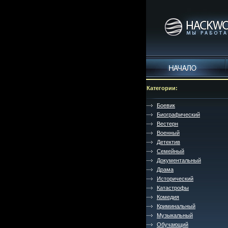
Категории:
Боевик
Биографический
Вестерн
Военный
Детектив
Семейный
Документальный
Драма
Исторический
Катастрофы
Комедия
Криминальный
Музыкальный
Обучающий