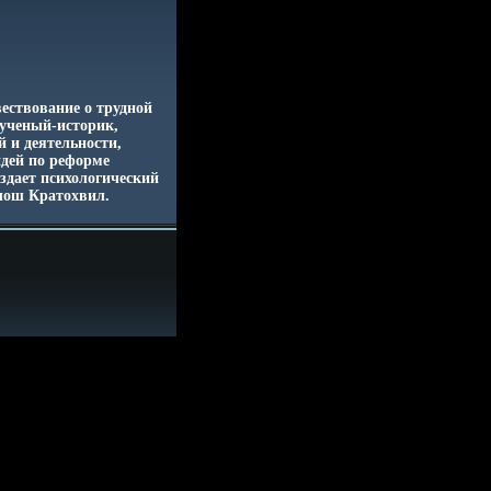
ествование о трудной
 ученый-историк,
 и деятельности,
идей по реформе
оздает психологический
лош Кратохвил.