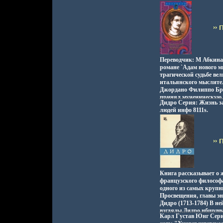
образования, на основ
исследования воссозда
портрет гуманиста XVI
чешского Автор Мило
Переводчик: М Абкина
романе `Адам нового м
трагической судьбе ве
итальянского мыслите
Джордано Филиппо Бр
принял мученическую 
Дидро Серия: Жизнь з
кострбшубче, но не отк
людей инфо 8111s.
собственных убеждени
Линдсей Jack Lindsay.
Книга рассказывает о 
французского философ
одного из самых крупн
Просвещения, главы э
Дидро (1713-1784) В н
взгляды Дидро нбшувв
Карл Густав Юнг Серия
познание, общество, ег