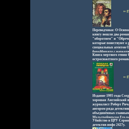
Перевод с английского
А Некипелова Автор Д
Pendleton.
Переводчики: О Осипо
книгу вошли два рома
"оборотнем" и "Обреч
которые повествуют о 
специальных агентов О
борьббшуяте с нарко
Книга мертвого гения 
интрига, хитроумная 
остросюжетного романа
комбинация, убийства
представителей "высшег
фон, на котором разв
события Перевод с анг
Джерри Остер Jerry Ost
Издание 1995 года Сох
хорошая Английский п
журналист Роберт Рич
автором ряда детектив
объединённых главным
Мальтрейверсом Его р
Убийство в ЦРУ Серия
"Мбшфаиилосердие Ла
детектив инфо 2427y.
удостоен премии Ассоц