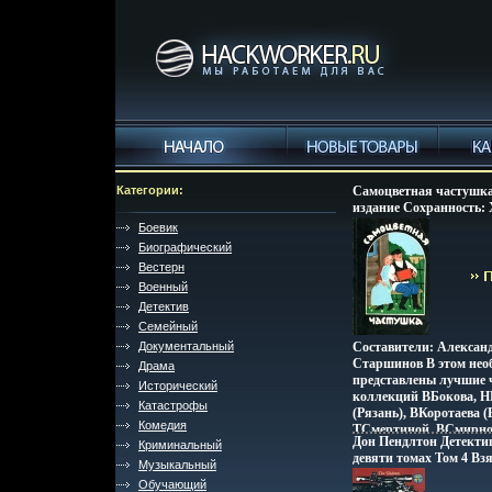
Категории:
Самоцветная частушка
издание Сохранность:
Издательство: Советск
Боевик
Москва, 1991 г Мягкая
Биографический
ISBN 5-265-02243-0 Тир
Вестерн
Формат: 60x90/16 (~14
Военный
2308y.
Детектив
Семейный
Документальный
Составители: Алексан
Старшинов В этом нео
Драма
представлены лучшие 
Исторический
коллекций ВБокова, Н
Катастрофы
(Рязань), ВКоротаева (
Комедия
ТСмертиной, ВСмирно
Дон Пендлтон Детекти
Криминальный
(Смолбштаденск), НС
девяти томах Том 4 Вз
АБоброва Широта геог
Музыкальный
Осада Сан-Диего Сери
охвата, художественное
Обучающий
Ностра" - серия "Пала