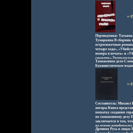
Сохранность: Хорошая
«Карантин в Гранд-от
Физкультура и спорт, 
простота языка, незат
переплет, 544 стр ISBN
— особенности стиля э
Тираж: 150000 экз Фор
отличающие его от дру
(~130х205 мм) инфо 243
пишущих в детективно
несомненно, заслужив
читавжюяртелей Соде
Проклятый берег Бел
Переводчики: Татьяна
Невидимый легион Кар
Тумаркина В сборник 
Отеле Автор Енё Рэйтё
остросюжетных романа
четыре хода», «Убийст
номера в печать» и «Уб
сможешь» Увлекатель
Таможенное дело Слов
детбшфаяективов связ
Букинистическое изда
Перевод с венгерского
Хорошая Издательство:
Тотис TOTeas.
г Твердый переплет, 32
020-7 Тираж: 30000 экз
(~167x236 мм) инфо 325
Составитель: Михаил
авторы Книга представ
попытку создания спр
по таможенному делу Е
заключается в том, что
на основе новобшуодг
Древняя Русь в лицах Б
кодекса Российской Ф