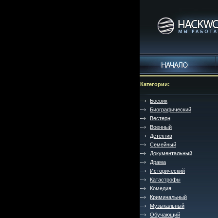
Категории:
Боевик
Биографический
Вестерн
Военный
Детектив
Семейный
Документальный
Драма
Исторический
Катастрофы
Комедия
Криминальный
Музыкальный
Обучающий